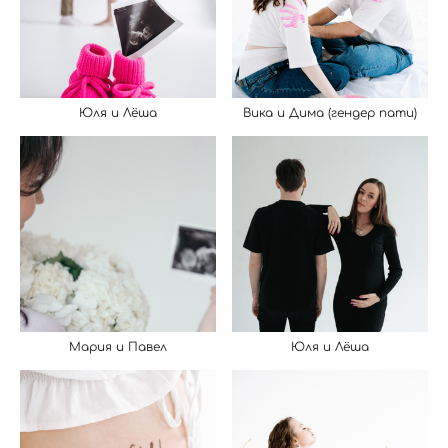
Юля и Лёша
Вика и Дима (гендер пати)
Мария и Павел
Юля и Лёша